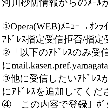
河川砂防情報からのﾒｰ
①Opera(WEB)ﾒﾆｭｰ→ｵﾝ
ｱﾄﾞﾚｽ指定受信拒否/指
②「以下のｱﾄﾞﾚｽのみ受
にmail.kasen.pref.ya
③他に受信したいｱﾄﾞﾚ
にｱﾄﾞﾚｽを追加してくだ
④「この内容で登録」ﾎﾞﾀ