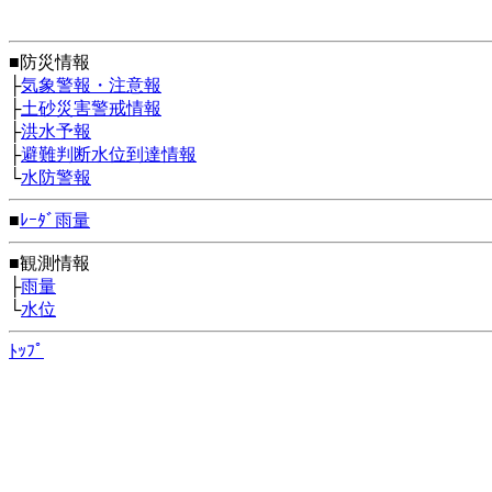
■防災情報
├
気象警報・注意報
├
土砂災害警戒情報
├
洪水予報
├
避難判断水位到達情報
└
水防警報
■
ﾚｰﾀﾞ雨量
■観測情報
├
雨量
└
水位
ﾄｯﾌﾟ