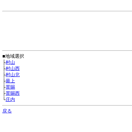
■地域選択
├
村山
├
村山西
├
村山北
├
最上
├
置賜
├
置賜西
└
庄内
戻る