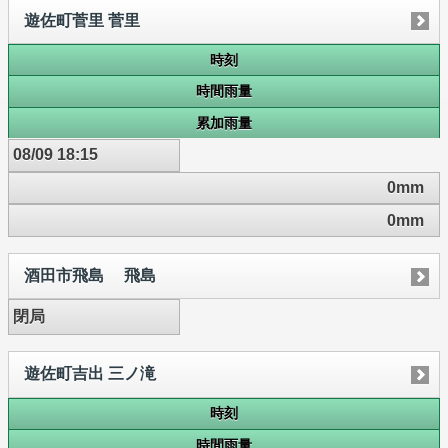
遊佐町菅里 菅里
時刻
時間雨量
累加雨量
08/09 18:15
0mm
0mm
酒田市飛島 飛島
閉局
遊佐町吉出 三ノ滝
時刻
時間雨量