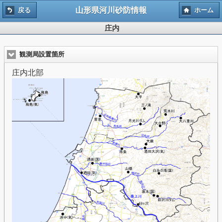
山形県河川砂防情報
戻る
ホーム
庄内
観測局設置箇所
庄内北部