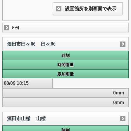
設置箇所を別画面で表示
凡例
酒田市臼ヶ沢 臼ヶ沢
時刻
時間雨量
累加雨量
08/09 18:15
0mm
0mm
酒田市山楯 山楯
時刻