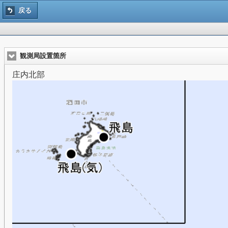
戻る
観測局設置箇所
庄内北部