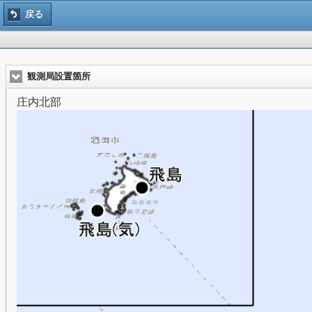
戻る
観測局設置箇所
庄内北部