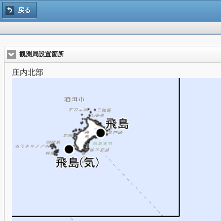
戻る
観測局設置箇所
庄内北部