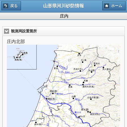
山形県河川砂防情報
戻る
ホーム
庄内
観測局設置箇所
庄内北部