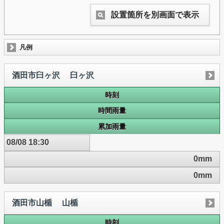
設置箇所を別画面で表示
凡例
酒田市臼ヶ沢 臼ヶ沢
時刻
時間雨量
累加雨量
08/08 18:30
0mm
0mm
酒田市山楯 山楯
時刻