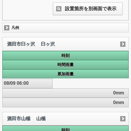
設置箇所を別画面で表示
凡例
酒田市臼ヶ沢 臼ヶ沢
時刻
時間雨量
累加雨量
08/09 06:00
0mm
0mm
酒田市山楯 山楯
時刻