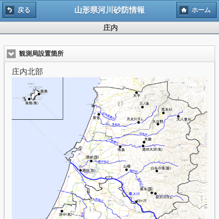
山形県河川砂防情報
戻る
ホーム
庄内
観測局設置箇所
庄内北部