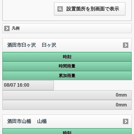
設置箇所を別画面で表示
凡例
酒田市臼ヶ沢 臼ヶ沢
時刻
時間雨量
累加雨量
08/07 16:00
0mm
0mm
酒田市山楯 山楯
時刻