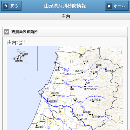
山形県河川砂防情報
戻る
ホーム
庄内
観測局設置箇所
庄内北部