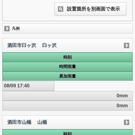
設置箇所を別画面で表示
凡例
酒田市臼ヶ沢 臼ヶ沢
時刻
時間雨量
累加雨量
08/09 17:40
0mm
0mm
酒田市山楯 山楯
時刻