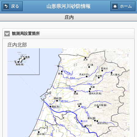
山形県河川砂防情報
戻る
ホーム
庄内
観測局設置箇所
庄内北部