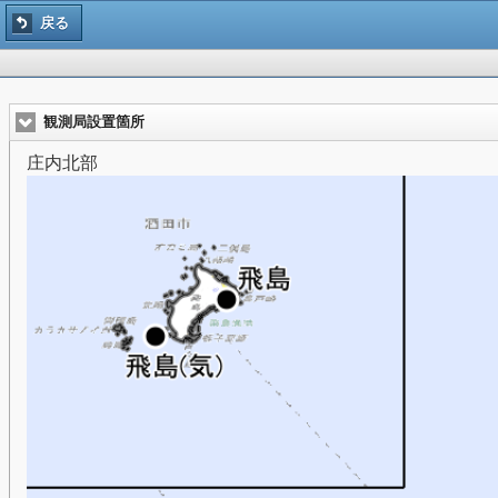
戻る
観測局設置箇所
庄内北部