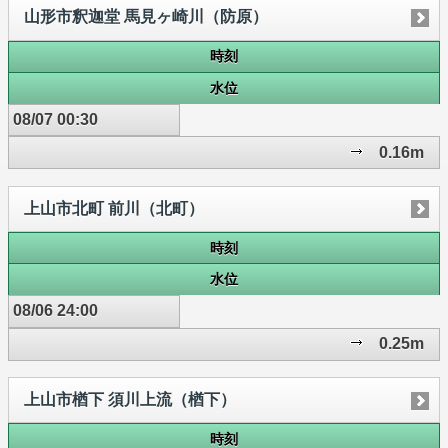
山形市釈迦堂 馬見ヶ崎川（防原）
時刻
水位
08/07 00:30
0.16m
上山市北町 前川（北町）
時刻
水位
08/06 24:00
0.25m
上山市楢下 須川上流（楢下）
時刻