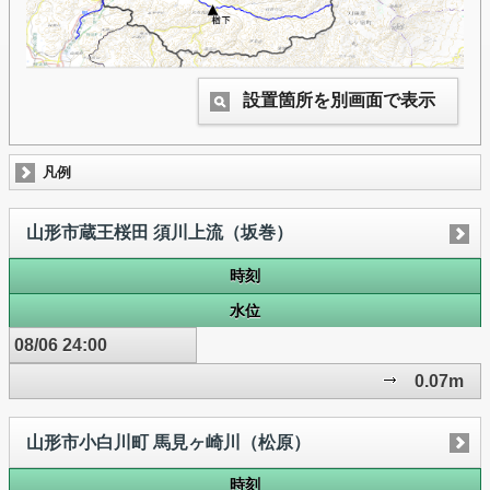
設置箇所を別画面で表示
凡例
山形市蔵王桜田 須川上流（坂巻）
時刻
水位
08/06 24:00
0.07m
山形市小白川町 馬見ヶ崎川（松原）
時刻