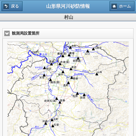
山形県河川砂防情報
戻る
ホーム
村山
観測局設置箇所