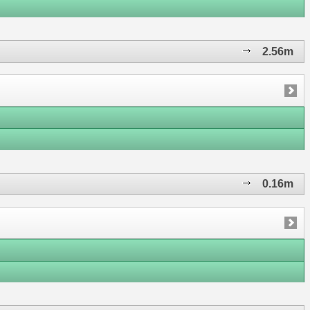
2.56m
0.16m