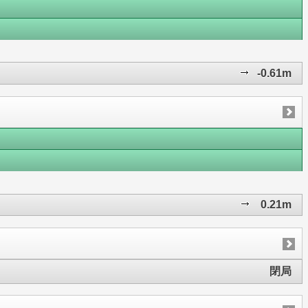
-0.61m
0.21m
閉局