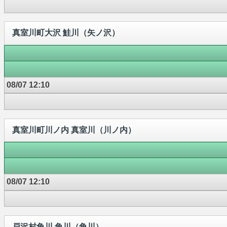
真室川町大沢 鮭川（矢ノ沢）
08/07 12:10
真室川町川ノ内 真室川（川ノ内）
08/07 12:10
戸沢村角川 角川（角川）