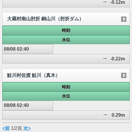
-0.12m
大蔵村南山肘折 銅山川（肘折ダム）
時刻
水位
08/08 02:40
-0.22m
鮭川村佐渡 鮭川（真木）
時刻
水位
08/08 02:40
0.29m
<前
1/2頁
次>