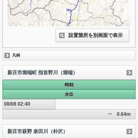
設置箇所を別画面で表示
凡例
新庄市堀端町 指首野川（堀端）
時刻
水位
08/08 02:40
0.64m
新庄市萩野 泉田川（朴沢）