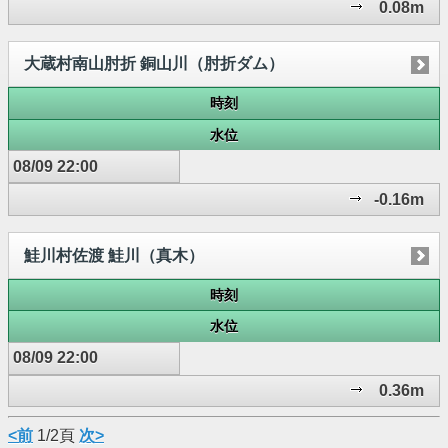
0.08m
大蔵村南山肘折 銅山川（肘折ダム）
時刻
水位
08/09 22:00
-0.16m
鮭川村佐渡 鮭川（真木）
時刻
水位
08/09 22:00
0.36m
<前
1/2頁
次>