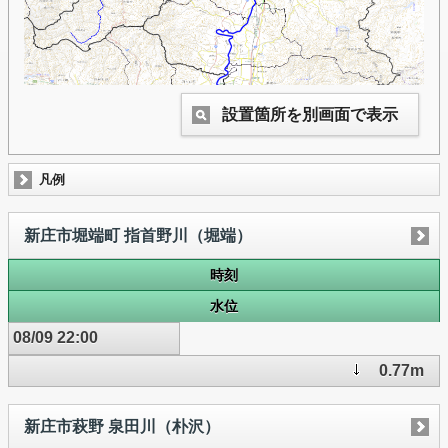
設置箇所を別画面で表示
凡例
新庄市堀端町 指首野川（堀端）
時刻
水位
08/09 22:00
0.77m
新庄市萩野 泉田川（朴沢）