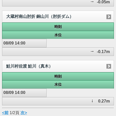
-0.05m
大蔵村南山肘折 銅山川（肘折ダム）
時刻
水位
08/09 14:00
-0.17m
鮭川村佐渡 鮭川（真木）
時刻
水位
08/09 14:00
0.27m
<前
1/2頁
次>