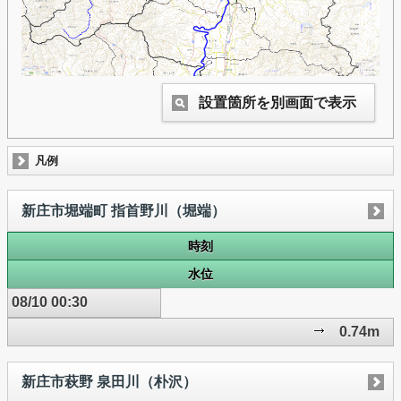
設置箇所を別画面で表示
凡例
新庄市堀端町 指首野川（堀端）
時刻
水位
08/10 00:30
0.74m
新庄市萩野 泉田川（朴沢）