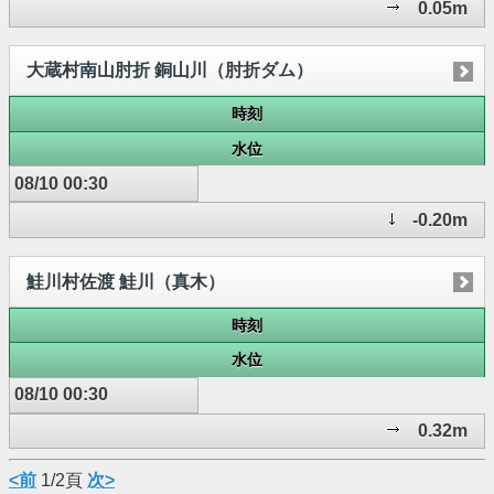
0.05m
大蔵村南山肘折 銅山川（肘折ダム）
時刻
水位
08/10 00:30
-0.20m
鮭川村佐渡 鮭川（真木）
時刻
水位
08/10 00:30
0.32m
<前
1/2頁
次>