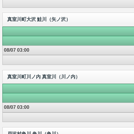
真室川町大沢 鮭川（矢ノ沢）
08/07 03:00
真室川町川ノ内 真室川（川ノ内）
08/07 03:00
戸沢村角川 角川（角川）