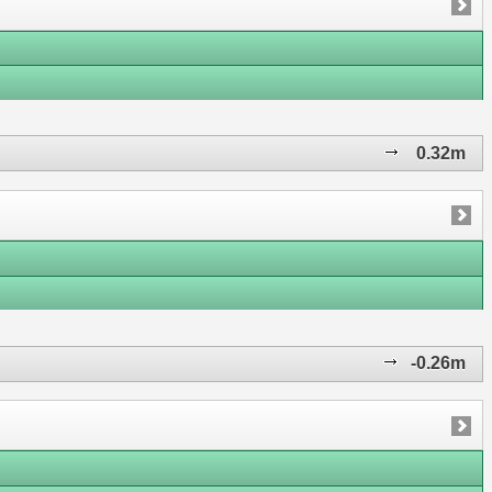
0.32m
-0.26m