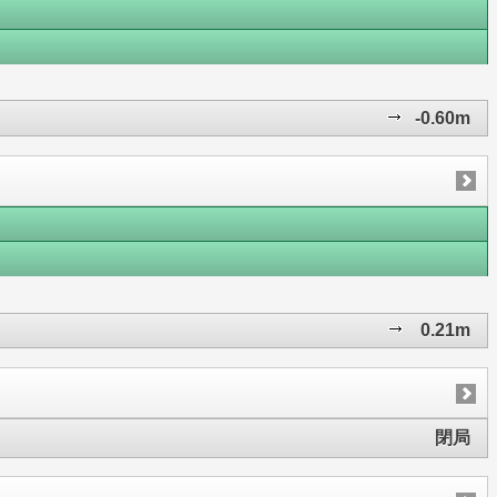
-0.60m
0.21m
閉局