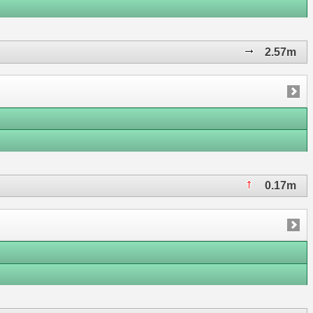
2.57m
0.17m