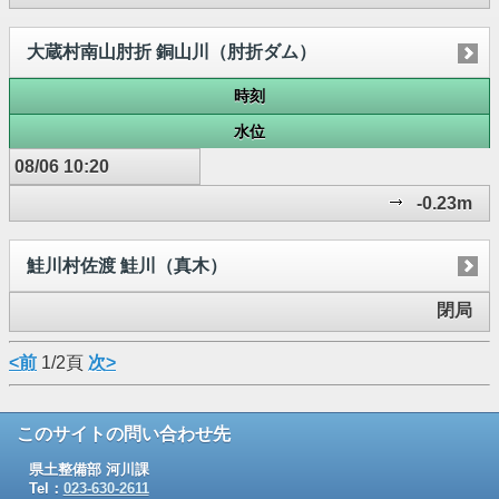
大蔵村南山肘折 銅山川（肘折ダム）
時刻
水位
08/06 10:20
-0.23m
鮭川村佐渡 鮭川（真木）
閉局
<前
1/2頁
次>
このサイトの問い合わせ先
県土整備部 河川課
Tel：
023-630-2611