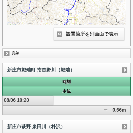
設置箇所を別画面で表示
凡例
新庄市堀端町 指首野川（堀端）
時刻
水位
08/06 10:20
0.66m
新庄市萩野 泉田川（朴沢）