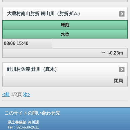
大蔵村南山肘折 銅山川（肘折ダム）
時刻
水位
08/06 15:40
-0.23m
鮭川村佐渡 鮭川（真木）
閉局
<前
1/2頁
次>
このサイトの問い合わせ先
県土整備部 河川課
Tel：
023-630-2611