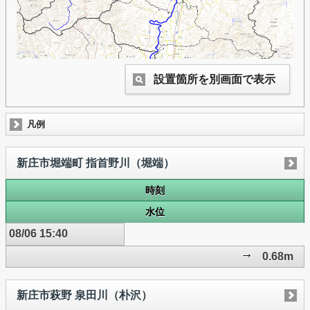
設置箇所を別画面で表示
凡例
新庄市堀端町 指首野川（堀端）
時刻
水位
08/06 15:40
0.68m
新庄市萩野 泉田川（朴沢）