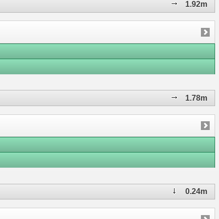
1.92m
1.78m
0.24m