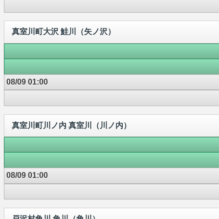
真室川町大沢 鮭川（矢ノ沢）
08/09 01:00
真室川町川ノ内 真室川（川ノ内）
08/09 01:00
戸沢村角川 角川（角川）