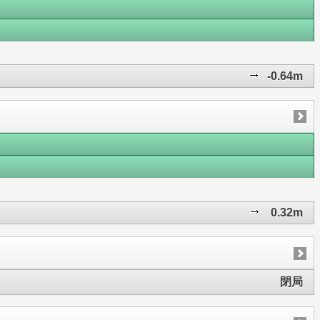
-0.64m
0.32m
閉局