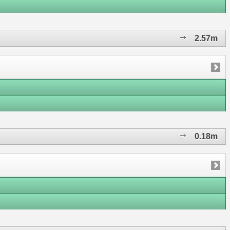
2.57m
0.18m