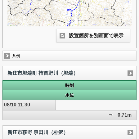
設置箇所を別画面で表示
凡例
新庄市堀端町 指首野川（堀端）
時刻
水位
08/10 11:30
0.71m
新庄市萩野 泉田川（朴沢）