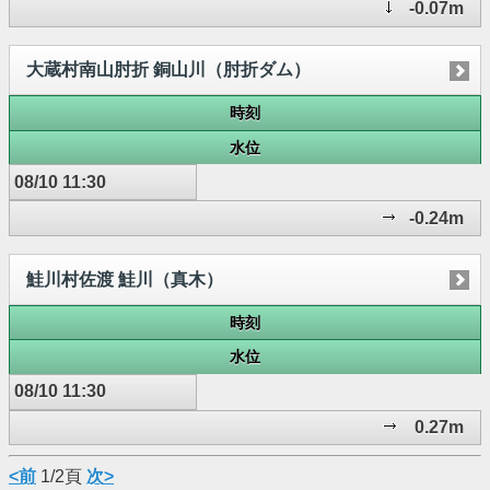
-0.07m
大蔵村南山肘折 銅山川（肘折ダム）
時刻
水位
08/10 11:30
-0.24m
鮭川村佐渡 鮭川（真木）
時刻
水位
08/10 11:30
0.27m
<前
1/2頁
次>