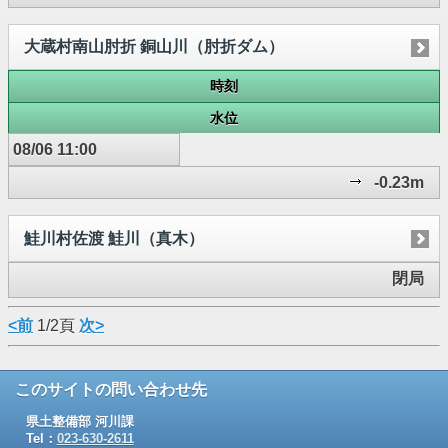
大蔵村南山肘折 銅山川（肘折ダム）
時刻
水位
08/06 11:00
-0.23m
鮭川村佐渡 鮭川（真木）
閉局
<前
1/2頁
次>
このサイトの問い合わせ先
県土整備部 河川課
Tel：
023-630-2611