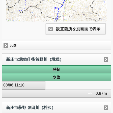
設置箇所を別画面で表示
凡例
新庄市堀端町 指首野川（堀端）
時刻
水位
08/06 11:10
0.67m
新庄市萩野 泉田川（朴沢）