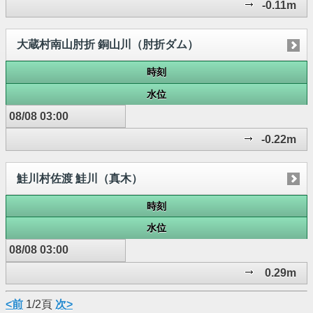
-0.11m
大蔵村南山肘折 銅山川（肘折ダム）
時刻
水位
08/08 03:00
-0.22m
鮭川村佐渡 鮭川（真木）
時刻
水位
08/08 03:00
0.29m
<前
1/2頁
次>