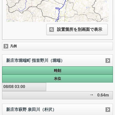
設置箇所を別画面で表示
凡例
新庄市堀端町 指首野川（堀端）
時刻
水位
08/08 03:00
0.64m
新庄市萩野 泉田川（朴沢）