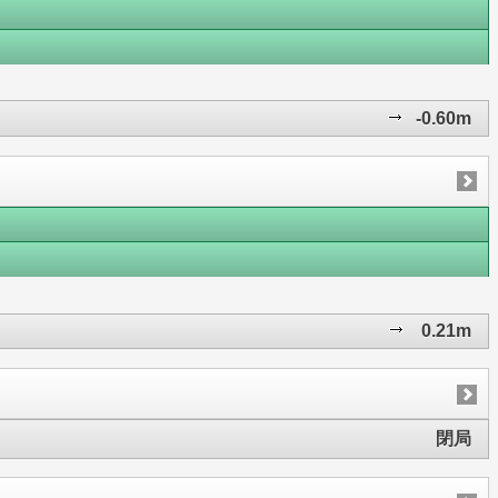
-0.60m
0.21m
閉局