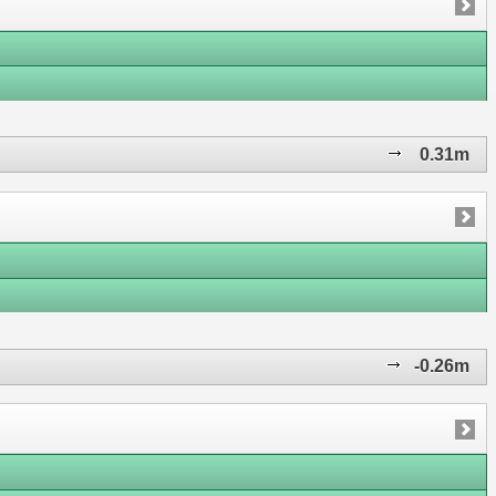
0.31m
-0.26m