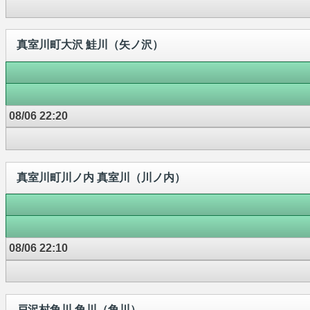
真室川町大沢 鮭川（矢ノ沢）
08/06 22:20
真室川町川ノ内 真室川（川ノ内）
08/06 22:10
戸沢村角川 角川（角川）