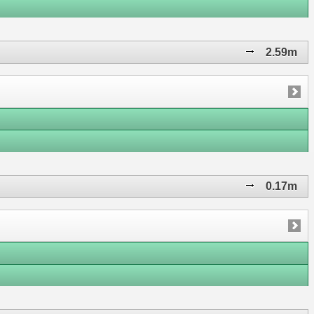
2.59m
0.17m