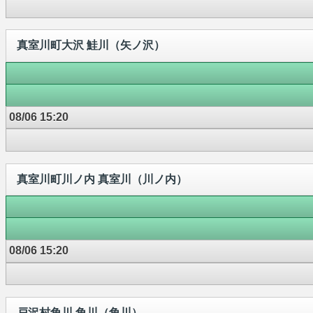
真室川町大沢 鮭川（矢ノ沢）
08/06 15:20
真室川町川ノ内 真室川（川ノ内）
08/06 15:20
戸沢村角川 角川（角川）