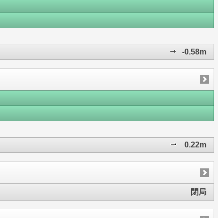
-0.58m
0.22m
閉局