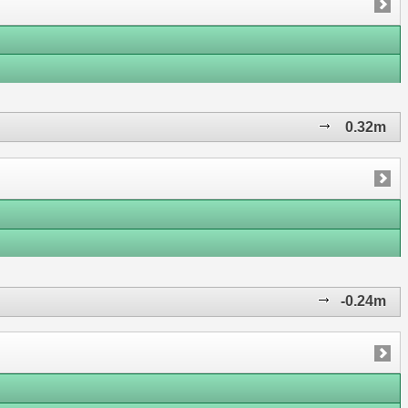
0.32m
-0.24m