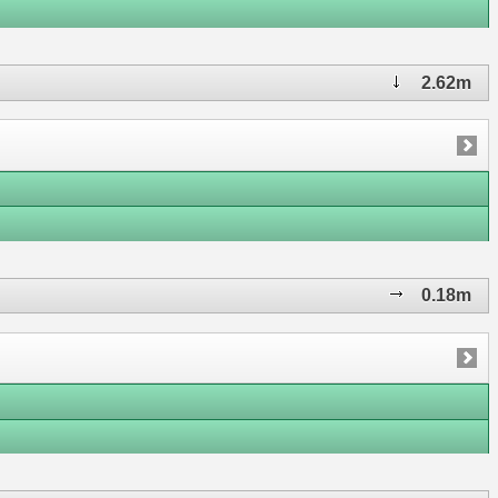
2.62m
0.18m