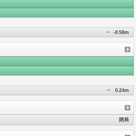
-0.58m
0.24m
閉局