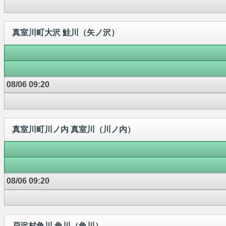
真室川町大沢 鮭川（矢ノ沢）
08/06 09:20
真室川町川ノ内 真室川（川ノ内）
08/06 09:20
戸沢村角川 角川（角川）