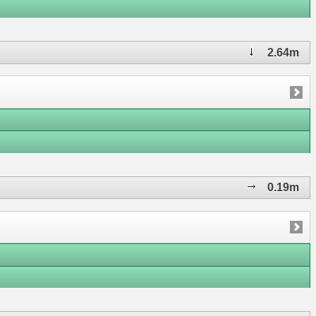
2.64m
0.19m