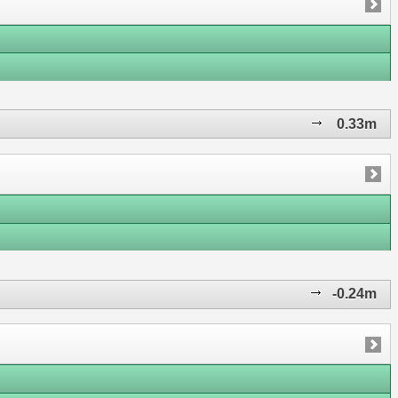
0.33m
-0.24m