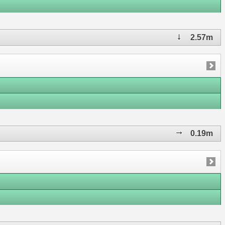
2.57m
0.19m