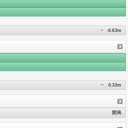
-0.63m
0.33m
閉局