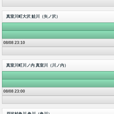
真室川町大沢 鮭川（矢ノ沢）
08/08 23:10
真室川町川ノ内 真室川（川ノ内）
08/08 23:00
戸沢村角川 角川（角川）