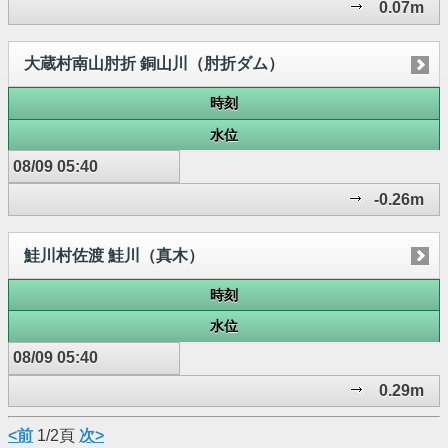
0.07m
大蔵村南山肘折 銅山川（肘折ダム）
時刻
水位
08/09 05:40
-0.26m
鮭川村佐渡 鮭川（真木）
時刻
水位
08/09 05:40
0.29m
<前
1/2頁
次>