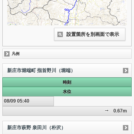
設置箇所を別画面で表示
凡例
新庄市堀端町 指首野川（堀端）
時刻
水位
08/09 05:40
0.67m
新庄市萩野 泉田川（朴沢）