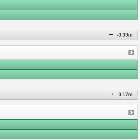
-0.39m
0.17m