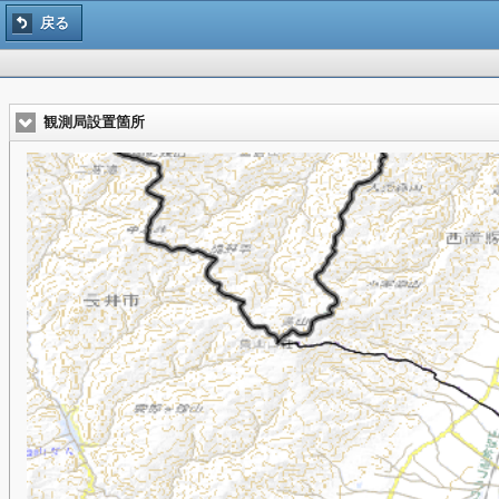
戻る
観測局設置箇所