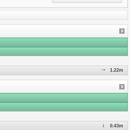
1.22m
0.43m