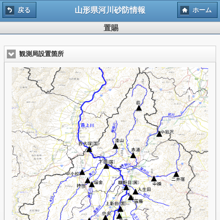
山形県河川砂防情報
戻る
ホーム
置賜
観測局設置箇所