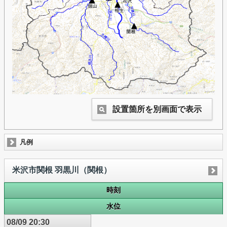
設置箇所を別画面で表示
凡例
米沢市関根 羽黒川（関根）
時刻
水位
08/09 20:30