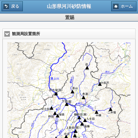
山形県河川砂防情報
戻る
ホーム
置賜
観測局設置箇所