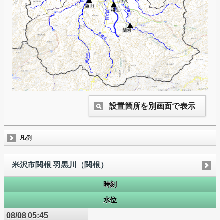
設置箇所を別画面で表示
凡例
米沢市関根 羽黒川（関根）
時刻
水位
08/08 05:45