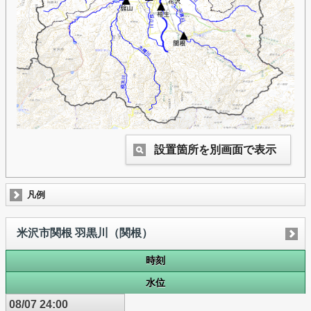
設置箇所を別画面で表示
凡例
米沢市関根 羽黒川（関根）
時刻
水位
08/07 24:00