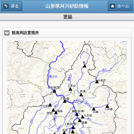
山形県河川砂防情報
戻る
ホーム
置賜
観測局設置箇所