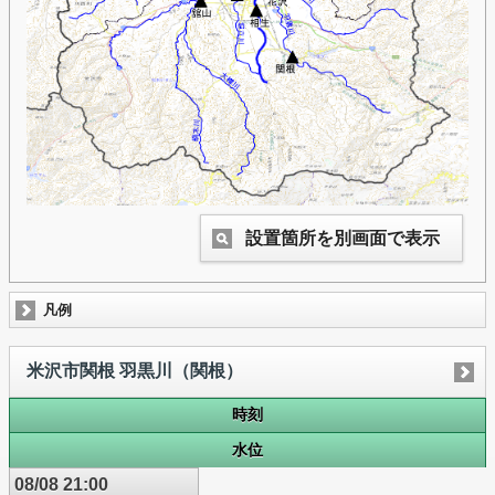
設置箇所を別画面で表示
凡例
米沢市関根 羽黒川（関根）
時刻
水位
08/08 21:00