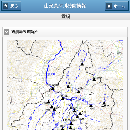
山形県河川砂防情報
戻る
ホーム
置賜
観測局設置箇所