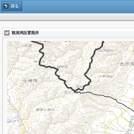
戻る
観測局設置箇所