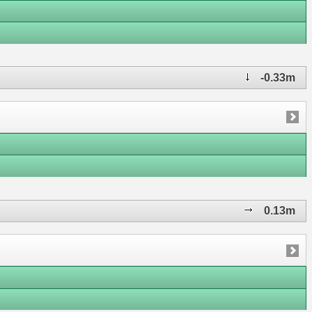
-0.33m
0.13m