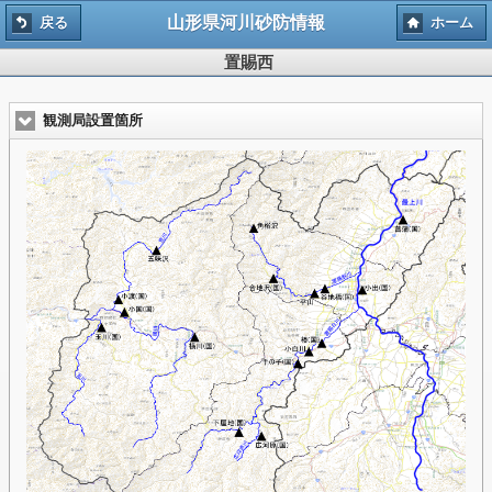
山形県河川砂防情報
戻る
ホーム
置賜西
観測局設置箇所