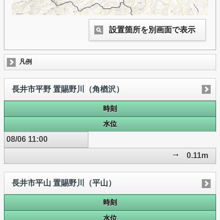
設置箇所を別画面で表示
凡例
長井市平野 置賜野川（角楢沢）
時刻
水位
08/06 11:00
0.11m
長井市平山 置賜野川（平山）
時刻
水位