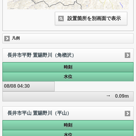
設置箇所を別画面で表示
凡例
長井市平野 置賜野川（角楢沢）
時刻
水位
08/08 04:30
0.09m
長井市平山 置賜野川（平山）
時刻
水位