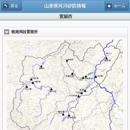
山形県河川砂防情報
戻る
ホーム
置賜西
観測局設置箇所