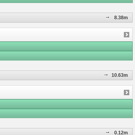
8.38m
10.63m
0.12m