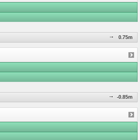
0.75m
-0.85m