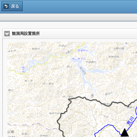
戻る
観測局設置箇所