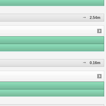
2.54m
0.16m