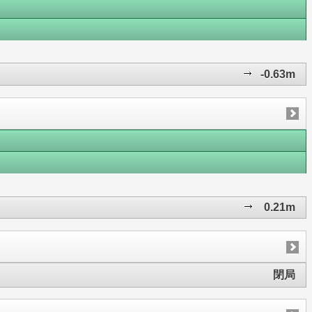
-0.63m
0.21m
閉局