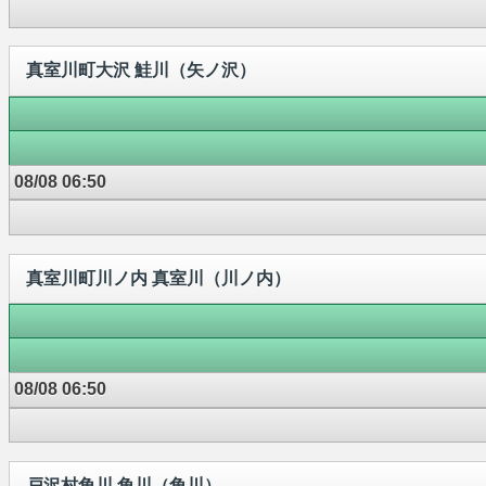
真室川町大沢 鮭川（矢ノ沢）
08/08 06:50
真室川町川ノ内 真室川（川ノ内）
08/08 06:50
戸沢村角川 角川（角川）