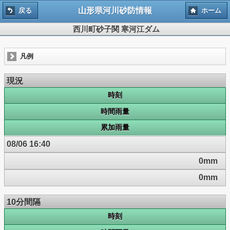
山形県河川砂防情報
戻る
ホーム
西川町砂子関 寒河江ダム
凡例
現況
時刻
時間雨量
累加雨量
08/06 16:40
0mm
0mm
10分間隔
時刻