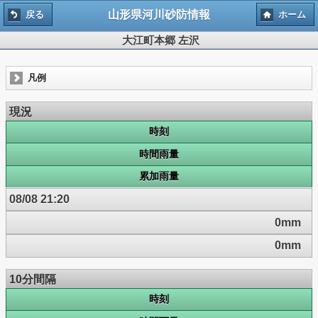
山形県河川砂防情報
戻る
ホーム
大江町本郷 左沢
凡例
現況
時刻
時間雨量
累加雨量
08/08 21:20
0mm
0mm
10分間隔
時刻