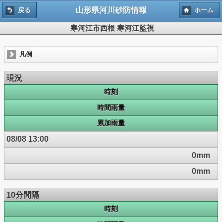
山形県河川砂防情報
戻る
ホーム
寒河江市西根 寒河江監視
凡例
現況
時刻
時間雨量
累加雨量
08/08 13:00
0mm
0mm
10分間隔
時刻