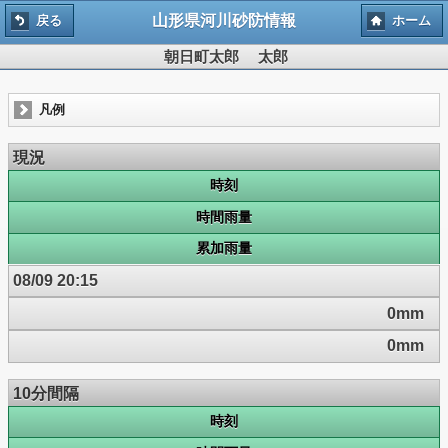
山形県河川砂防情報
戻る
ホーム
朝日町太郎 太郎
凡例
現況
時刻
時間雨量
累加雨量
08/09 20:15
0mm
0mm
10分間隔
時刻