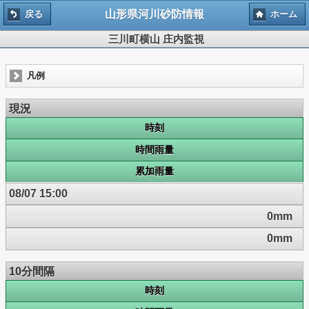
山形県河川砂防情報
戻る
ホーム
三川町横山 庄内監視
凡例
現況
時刻
時間雨量
累加雨量
08/07 15:00
0mm
0mm
10分間隔
時刻