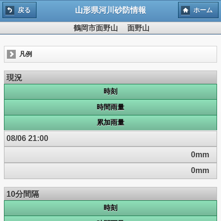
山形県河川砂防情報
戻る
ホーム
鶴岡市面野山 面野山
凡例
現況
時刻
時間雨量
累加雨量
08/06 21:00
0mm
0mm
10分間隔
時刻