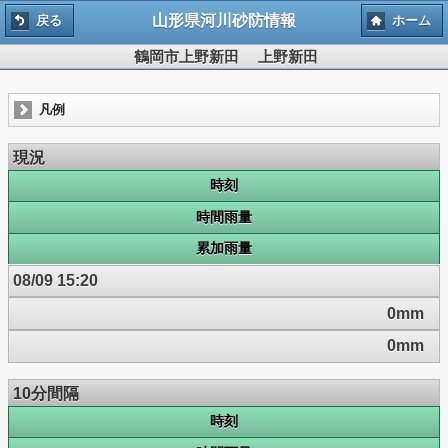
山形県河川砂防情報
戻る
ホーム
鶴岡市上野新田 上野新田
凡例
現況
時刻
時間雨量
累加雨量
08/09 15:20
0mm
0mm
10分間隔
時刻