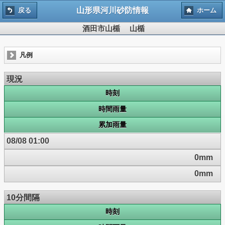
山形県河川砂防情報
戻る
ホーム
酒田市山楯 山楯
凡例
現況
時刻
時間雨量
累加雨量
08/08 01:00
0mm
0mm
10分間隔
時刻