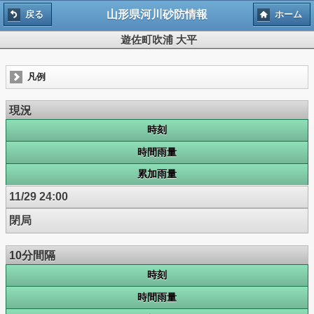
山形県河川砂防情報
戻る
ホーム
遊佐町吹浦 大平
凡例
現況
時刻
時間雨量
累加雨量
11/29 24:00
閉局
10分間隔
時刻
時間雨量