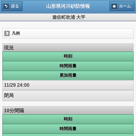
山形県河川砂防情報
戻る
ホーム
遊佐町吹浦 大平
凡例
現況
時刻
時間雨量
累加雨量
11/29 24:00
閉局
10分間隔
時刻
時間雨量